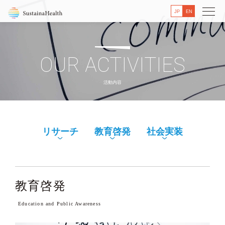
JP
EN
OUR ACTIVITIES
活動内容
リサーチ
教育啓発
社会実装
教育啓発
Education and Public Awareness