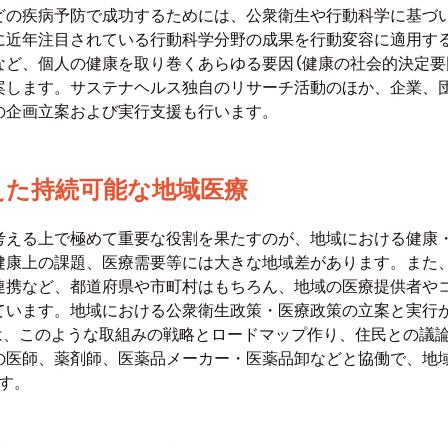
どの疾病予防で成功するためには、公衆衛生や行動科学に基づ
に近年注目されている行動科学分野の成果を行動変容に適用す
など、個人の健康を取り巻くあらゆる要因（健康の社会的決定要
案します。サステナヘルス独自のリサーチ活動のほか、企業、
の企画立案および実行支援も行います。
えた持続可能な地域医療
考える上で極めて重要な役割を果たすのが、地域における健康・
健康上の課題、医療需要等には大きな地域差があります。また
連携など、都道府県や市町村はもちろん、地域の医療提供者や
ています。地域における公衆衛生政策・医療政策の立案と実行
スは、このような取組みの戦略とロードマップ作り、住民との議
の医師、薬剤師、医薬品メーカー・医薬品卸などと協働で、地
す。