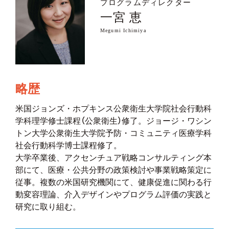
プログラムディレクター
一宮 恵
Megumi Ichimiya
略歴
米国ジョンズ・
ホプキンス公衆衛生大学院社会行動科
学科理学修士課程（
公衆衛生）修了。ジョージ・ワシン
トン大学公衆衛生大学院予防・
コミュニティ医療学科
社会行動科学博士課程修了。
大学卒業後、アクセンチュア戦略コンサルティング本
部にて、
医療・公共分野の政策検討や事業戦略策定に
従事。
複数の米国研究機関にて、健康促進に関わる行
動変容理論、
介入デザインやプログラム評価の実践と
研究に取り組む。